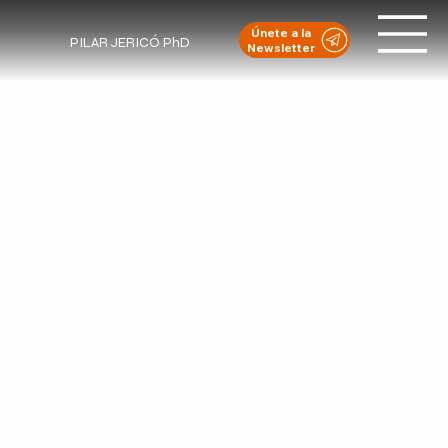
Únete a la
PILAR JERICÓ PhD
Newsletter